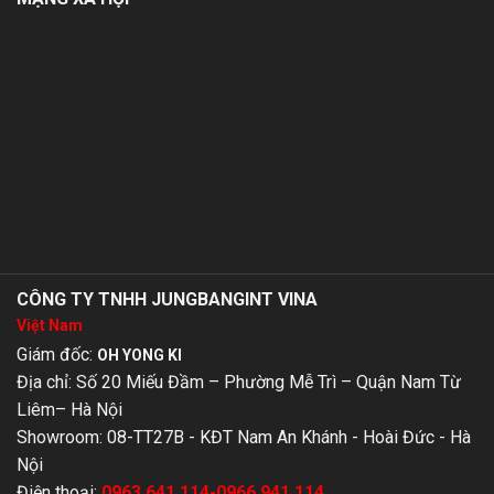
CÔNG TY TNHH JUNGBANGINT VINA
Việt Nam
Giám đốc:
OH YONG KI
Địa chỉ: Số 20 Miếu Đầm – Phường Mễ Trì – Quận Nam Từ
Liêm– Hà Nội
Showroom: 08-TT27B - KĐT Nam An Khánh - Hoài Đức - Hà
Nội
Điện thoại:
0963.641.114-0966.941.114