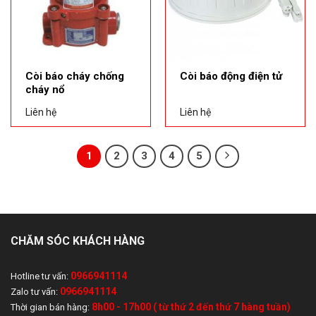
Còi báo cháy chống
Còi báo động điện tử
cháy nổ
Liên hệ
Liên hệ
1
2
3
4
5
CHĂM SÓC KHÁCH HÀNG
0966941114
Hotline tư vấn:
0966941114
Zalo tư vấn:
8h00 - 17h00 ( từ thứ 2 đến thứ 7 hàng tuần)
Thời gian bán hàng: