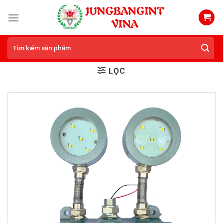
Skip
to
content
Tìm
kiếm:
LỌC