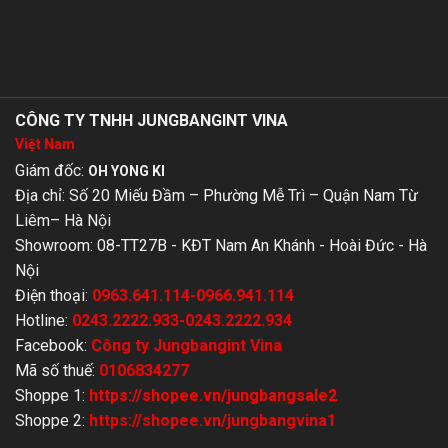
CÔNG TY TNHH JUNGBANGINT VINA
Việt Nam
Giám đốc:
OH YONG KI
Địa chỉ: Số 20 Miếu Đầm – Phường Mễ Trì – Quận Nam Từ
Liêm– Hà Nội
Showroom: 08-TT27B - KĐT Nam An Khánh - Hoài Đức - Hà
Nội
Điện thoại:
0963.641.114-0966.941.114
Hotline:
0243.2222.933-0243.2222.934
Facebook:
Công ty Jungbangint Vina
Mã số thuế:
0106834277
Shoppe 1:
https://shopee.vn/jungbangsale2
Shoppe 2
:
https://shopee.vn/jungbangvina1